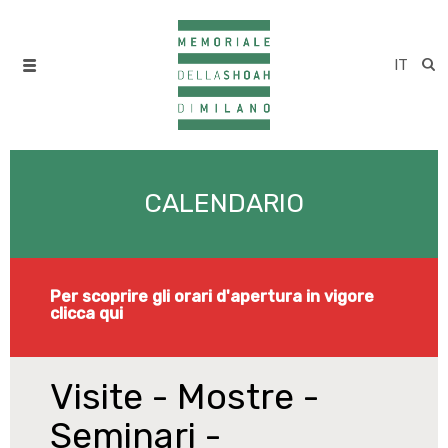
IT
CALENDARIO
Per scoprire gli orari d'apertura in vigore
clicca qui
Visite - Mostre -
Seminari -