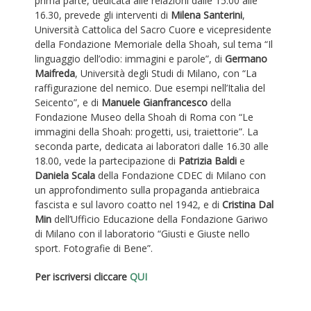
prima parte, dedicata alle relazioni dalle 15.00 alle
16.30, prevede gli interventi di
Milena Santerini
,
Università Cattolica del Sacro Cuore e vicepresidente
della Fondazione Memoriale della Shoah, sul tema “Il
linguaggio dell’odio: immagini e parole”, di
Germano
Maifreda
, Università degli Studi di Milano, con “La
raffigurazione del nemico. Due esempi nell’Italia del
Seicento”, e di
Manuele Gianfrancesco
della
Fondazione Museo della Shoah di Roma con “Le
immagini della Shoah: progetti, usi, traiettorie”. La
seconda parte, dedicata ai laboratori dalle 16.30 alle
18.00, vede la partecipazione di
Patrizia Baldi
e
Daniela Scala
della Fondazione CDEC di Milano con
un approfondimento sulla propaganda antiebraica
fascista e sul lavoro coatto nel 1942, e di
Cristina Dal
Min
dell’Ufficio Educazione della Fondazione Gariwo
di Milano con il laboratorio “Giusti e Giuste nello
sport. Fotografie di Bene”.
Per iscriversi cliccare
QUI