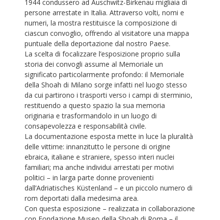
1944 condussero ad Auschwitz-Birkenau migliaia di
persone arrestate in Italia. Attraverso volti, nomi e
numeri, la mostra restituisce la composizione di
ciascun convoglio, offrendo al visitatore una mappa
puntuale della deportazione dal nostro Paese.
La scelta di focalizzare l’esposizione proprio sulla
storia dei convogli assume al Memoriale un
significato particolarmente profondo: il Memoriale
della Shoah di Milano sorge infatti nel luogo stesso
da cui partirono i trasporti verso i campi di sterminio,
restituendo a questo spazio la sua memoria
originaria e trasformandolo in un luogo di
consapevolezza e responsabilità civile.
La documentazione esposta mette in luce la pluralità
delle vittime: innanzitutto le persone di origine
ebraica, italiane e straniere, spesso interi nuclei
familiari; ma anche individui arrestati per motivi
politici – in larga parte donne provenienti
dall’Adriatisches Küstenland – e un piccolo numero di
rom deportati dalla medesima area.
Con questa esposizione – realizzata in collaborazione
con Fondazione Museo della Shoah di Roma – il