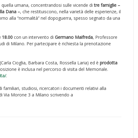
on quella umana, concentrandosi sulle vicende di
tre famiglie –
ella Dana –
, che restituiscono, nella varietà delle esperienze, il
ritorno alla “normalità” nel dopoguerra, spesso segnato da una
e 18.00
con un intervento di
Germano Maifreda
, Professore
udi di Milano. Per partecipare è richiesta la prenotazione
(Carla Cioglia, Barbara Costa, Rossella Laria) ed è
prodotta
posizione è inclusa nel percorso di visita del Memoriale.
ta/
.
amiliari, studiosi, ricercatori i documenti relativi alla
i Via Morone 3 a Milano scrivendo a