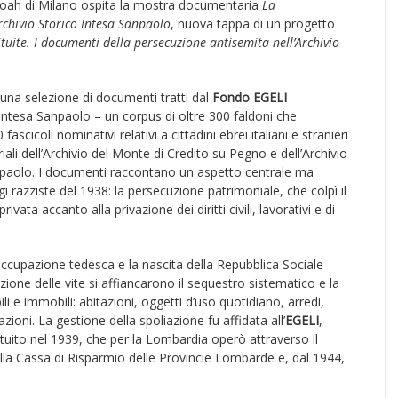
hoah di Milano ospita la mostra documentaria
La
Archivio Storico Intesa Sanpaolo
, nuova tappa di un progetto
ituite. I documenti della persecuzione antisemita nell’Archivio
una selezione di documenti tratti dal
Fondo EGELI
o Intesa Sanpaolo – un corpus di oltre 300 faldoni che
fascicoli nominativi relativi a cittadini ebrei italiani e stranieri
iali dell’Archivio del Monte di Credito su Pegno e dell’Archivio
npaolo. I documenti raccontano un aspetto centrale ma
i razziste del 1938: la persecuzione patrimoniale, che colpì il
privata accanto alla privazione dei diritti civili, lavorativi e di
occupazione tedesca e la nascita della Repubblica Sociale
uzione delle vite si affiancarono il sequestro sistematico e la
li e immobili: abitazioni, oggetti d’uso quotidiano, arredi,
 azioni. La gestione della spoliazione fu affidata all’
EGELI
,
ituito nel 1939, che per la Lombardia operò attraverso il
lla Cassa di Risparmio delle Provincie Lombarde e, dal 1944,