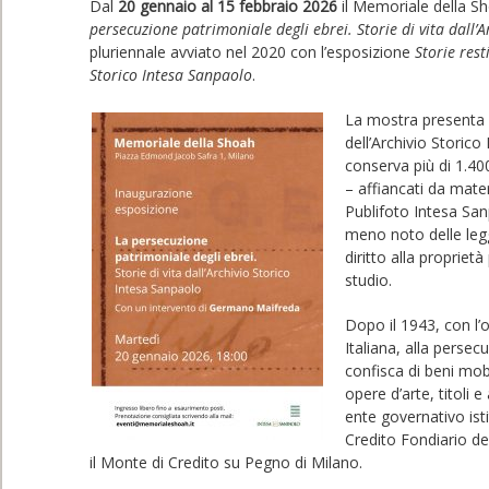
Dal
20 gennaio al 15 febbraio 2026
il Memoriale della S
persecuzione patrimoniale degli ebrei. Storie di vita dall’
pluriennale avviato nel 2020 con l’esposizione
Storie rest
Storico Intesa Sanpaolo
.
La mostra presenta 
dell’Archivio Storic
conserva più di 1.400 
– affiancati da mater
Publifoto Intesa Sa
meno noto delle legg
diritto alla proprietà 
studio.
Dopo il 1943, con l’
Italiana, alla persec
confisca di beni mobi
opere d’arte, titoli e
ente governativo ist
Credito Fondiario de
il Monte di Credito su Pegno di Milano.