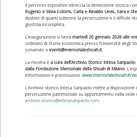
Il percorso espositivo intreccia la dimensione storica c
Eugenio e Silvia Colorni, Carla e Rinaldo Levis, Sara e St
destino di quanti subirono la persecuzione e il difficile 
giustizia incompleta.
L’inaugurazione si terrà
martedì 20 gennaio 2026 alle or
ordinario di Storia economica presso l’Università degli St
scrivendo a
eventi@memorialeshoah.it
.
La mostra è
a cura dell’Archivio Storico Intesa Sanpaolo
dalla Fondazione Memoriale della Shoah di Milano
. L’es
Informazioni e prenotazioni:
www.memorialeshoah.it/visi
L’Archivio storico Intesa Sanpaolo mette a disposizione di f
persecuzione patrimoniale su appuntamento nella sede d
archivio.storico@intesasanpaolo.com
.