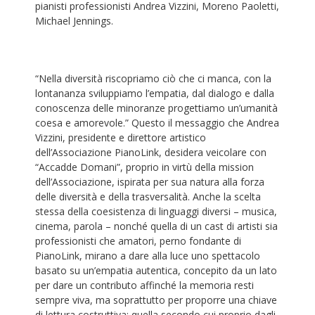
pianisti professionisti Andrea Vizzini, Moreno Paoletti,
Michael Jennings.
“Nella diversità riscopriamo ciò che ci manca, con la
lontananza sviluppiamo l’empatia, dal dialogo e dalla
conoscenza delle minoranze progettiamo un’umanità
coesa e amorevole.” Questo il messaggio che Andrea
Vizzini, presidente e direttore artistico
dell’Associazione PianoLink, desidera veicolare con
“Accadde Domani”, proprio in virtù della mission
dell’Associazione, ispirata per sua natura alla forza
delle diversità e della trasversalità. Anche la scelta
stessa della coesistenza di linguaggi diversi – musica,
cinema, parola – nonché quella di un cast di artisti sia
professionisti che amatori, perno fondante di
PianoLink, mirano a dare alla luce uno spettacolo
basato su un’empatia autentica, concepito da un lato
per dare un contributo affinché la memoria resti
sempre viva, ma soprattutto per proporre una chiave
di lettura costruttiva: quella secondo cui proprio dagli