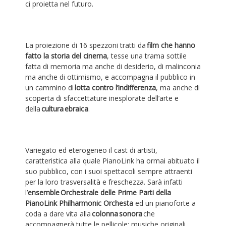
ci proietta nel futuro.
La proiezione di 16 spezzoni tratti da
film che hanno
fatto la storia del cinema
, tesse una trama sottile
fatta di memoria ma anche di desiderio, di malinconia
ma anche di ottimismo, e accompagna il pubblico in
un cammino di
lotta contro l’indifferenza
, ma anche di
scoperta di sfaccettature inesplorate dell’arte e
della
cultura
ebraica
.
Variegato ed eterogeneo il cast di artisti,
caratteristica alla quale PianoLink ha ormai abituato il
suo pubblico, con i suoi spettacoli sempre attraenti
per la loro trasversalità e freschezza. Sarà infatti
l’
ensemble
Orchestrale delle Prime Parti della
PianoLink Philharmonic Orchesta
ed un pianoforte a
coda a dare vita alla
colonna
sonora
che
accompagnerà tutte le pellicole: musiche originali,