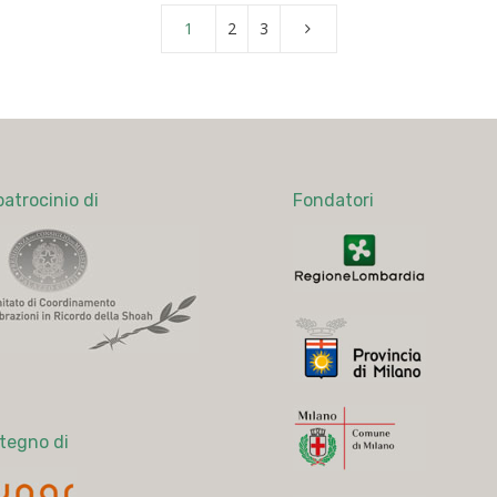
1
2
3
patrocinio di
Fondatori
stegno di