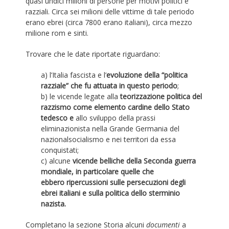
quasi undici milioni di persone per motivi politici e
razziali. Circa sei milioni delle vittime di tale periodo
erano ebrei (circa 7800 erano italiani), circa mezzo
milione rom e sinti.
Trovare che le date riportate riguardano:
a) l’Italia fascista e l’
evoluzione della “politica
razziale” che fu attuata in questo periodo
;
b) le vicende legate alla
teorizzazione politica del
razzismo come elemento cardine dello Stato
tedesco e
allo sviluppo della prassi
eliminazionista nella Grande Germania del
nazionalsocialismo e nei territori da essa
conquistati;
c) alcune
vicende belliche della Seconda guerra
mondiale, in particolare quelle che
ebbero ripercussioni sulle persecuzioni degli
ebrei italiani e sulla politica dello sterminio
nazista.
Completano la sezione Storia alcuni
documenti
a