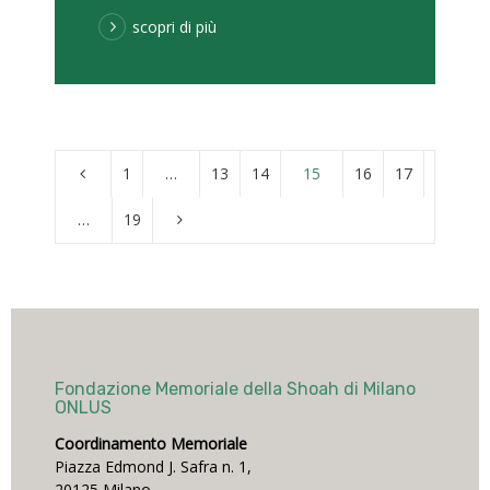
scopri di più
1
…
13
14
15
16
17
…
19
Fondazione Memoriale della Shoah di Milano
ONLUS
Coordinamento Memoriale
Piazza Edmond J. Safra n. 1,
20125 Milano