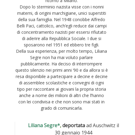
ritorno a Milano.
Dopo lo sterminio nazista visse con i nonni
materni, di origini marchigiane, unici superstiti
della sua famiglia. Nel 1948 conobbe Alfredo
Belli Paci, cattolico, anch’egli reduce dai campi
di concentramento nazisti per essersi rifiutato
di aderire alla Repubblica Sociale. I due si
sposarono nel 1951 ed ebbero tre figli.
Della sua esperienza, per molto tempo, Liliana
Segre non ha mai voluto parlare
pubblicamente. Ha deciso di interrompere
questo silenzio nei primi anni ’90 e da allora si è
resa disponibile a partecipare a decine e decine
di assemblee scolastiche e convegni di ogni
tipo per raccontare ai giovani la propria storia
anche a nome dei milioni di altri che l’hanno
con lei condivisa e che non sono mai stati in
grado di comunicarla.
Liliana Segre*
,
deportata
ad Auschwitz il
30 gennaio 1944