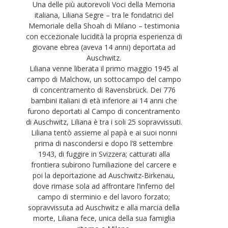
Una delle più autorevoli Voci della Memoria
italiana, Liliana Segre – tra le fondatrici del
Memoriale della Shoah di Milano – testimonia
con eccezionale lucidità la propria esperienza di
giovane ebrea (aveva 14 anni) deportata ad
Auschwitz.
Liliana venne liberata il primo maggio 1945 al
campo di Malchow, un sottocampo del campo
di concentramento di Ravensbrück. Dei 776
bambini italiani di età inferiore ai 14 anni che
furono deportati al Campo di concentramento
di Auschwitz, Liliana è tra i soli 25 sopravvissuti.
Liliana tentò assieme al papà e ai suoi nonni
prima di nascondersi e dopo l’8 settembre
1943, di fuggire in Svizzera; catturati alla
frontiera subirono l’umiliazione del carcere e
poi la deportazione ad Auschwitz-Birkenau,
dove rimase sola ad affrontare l’inferno del
campo di sterminio e del lavoro forzato;
sopravvissuta ad Auschwitz e alla marcia della
morte, Liliana fece, unica della sua famiglia