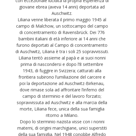
con eccezionale lucidità la propria esperienza di
giovane ebrea (aveva 14 anni) deportata ad
Auschwitz.
Liliana venne liberata il primo maggio 1945 al
campo di Malchow, un sottocampo del campo
di concentramento di Ravensbrück. Dei 776
bambini italiani di età inferiore ai 14 anni che
furono deportati al Campo di concentramento
di Auschwitz, Liliana è tra i soli 25 sopravvissuti.
Liliana tentò assieme al papà e ai suoi nonni
prima di nascondersi e dopo l’8 settembre
1943, di fuggire in Svizzera; catturati alla
frontiera subirono l’umiliazione del carcere e
poi la deportazione ad Auschwitz-Birkenau,
dove rimase sola ad affrontare l’inferno del
campo di sterminio e del lavoro forzato;
sopravvissuta ad Auschwitz e alla marcia della
morte, Liliana fece, unica della sua famiglia
ritorno a Milano.
Dopo lo sterminio nazista visse con i nonni
materni, di origini marchigiane, unici superstiti
della sua famiglia. Nel 1948 conobbe Alfredo