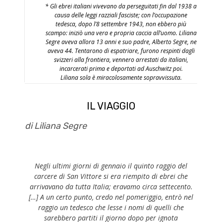
* Gli ebrei italiani vivevano da perseguitati fin dal 1938 a
causa delle leggi razziali fasciste; con l’occupazione
tedesca, dopo l’8 settembre 1943, non ebbero più
scampo: iniziò una vera e propria caccia all’uomo. Liliana
Segre aveva allora 13 anni e suo padre, Alberto Segre, ne
aveva 44. Tentarono di espatriare, furono respinti dagli
svizzeri alla frontiera, vennero arrestati da italiani,
incarcerati prima e deportati ad Auschwitz poi.
Liliana sola è miracolosamente sopravvissuta.
IL VIAGGIO
di Liliana Segre
Negli ultimi giorni di gennaio il quinto raggio del
carcere di San Vittore si era riempito di ebrei che
arrivavano da tutta Italia; eravamo circa settecento.
[…] A un certo punto, credo nel pomeriggio, entrò nel
raggio un tedesco che lesse i nomi di quelli che
sarebbero partiti il giorno dopo per ignota