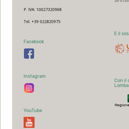
P. IVA: 10027320968
Tel. +39 022820975
E il so
Facebook
Instagram
Con il
Lomba
YouTube