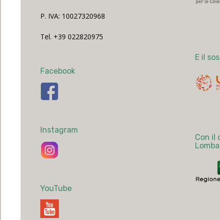
P. IVA: 10027320968
Tel. +39 022820975
E il so
Facebook
Instagram
Con il
Lomba
YouTube