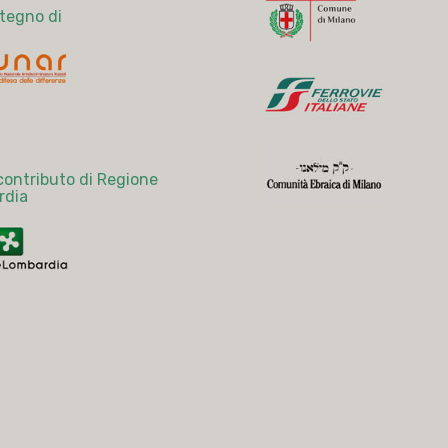
stegno di
 contributo di Regione
rdia