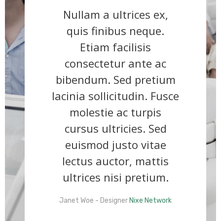
Nullam a ultrices ex,
Nam
quis finibus neque.
v
Etiam facilisis
ves
consectetur ante ac
Se
bibendum. Sed pretium
lacu
lacinia sollicitudin. Fusce
t
molestie ac turpis
fer
cursus ultricies. Sed
laor
euismod justo vitae
se
lectus auctor, mattis
ultrices nisi pretium.
Janet Woe -
Designer
Nixe Network