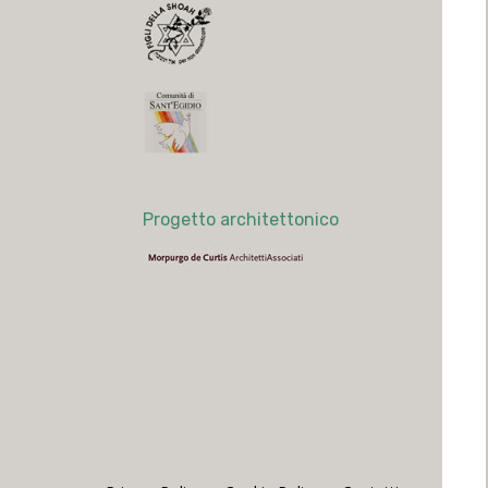
Progetto architettonico