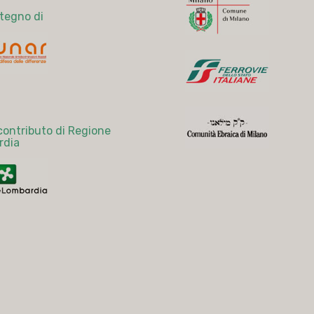
stegno di
 contributo di Regione
rdia